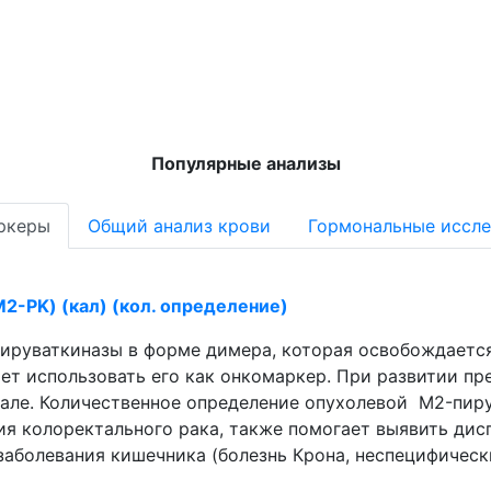
Популярные анализы
ркеры
Общий анализ крови
Гормональные иссл
2-PK) (кал) (кол. определение)
ируваткиназы в форме димера, которая освобождается
комаркер. При развитии предраковых заболеваний и рака толстой
але. Количественное определение опухолевой M2-пиру
ия колоректального рака, также помогает выявить дис
аболевания кишечника (болезнь Крона, неспецифически