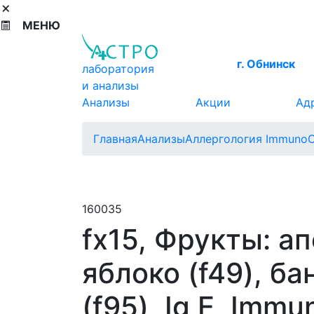
МЕНЮ
г. Обнинск
лаборатория
и анализы
Анализы
Акции
Ад
Главная
Анализы
Аллергология Immuno
160035
fx15, Фрукты: ап
яблоко (f49), ба
(f95), Ig E, Imm