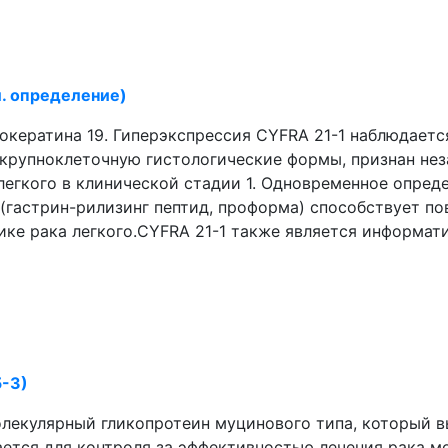
л. определение)
окератина 19. Гиперэкспрессия CYFRA 21-1 наблюдаетс
 крупноклеточную гистологические формы, признан не
егкого в клинической стадии 1. Одновременное опреде
 (гастрин-рилизинг пептид, проформа) способствует 
ике рака легкого.CYFRA 21-1 также является информа
5-3)
молекулярный гликопротеин муцинового типа, который
ается для контроля за эффективностью лечения рака 