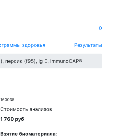
0
ограммы здоровья
Результаты
2), персик (f95), Ig E, ImmunoCAP®
160035
Стоимость анализов
1 760 руб
Взятие биоматериала: