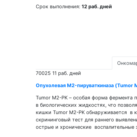
Срок выполнения:
12 раб. дней
Онкома
70025
11 раб. дней
Опухолевая M2-пируваткиназа (Tumor M
Tumor M2-PK – особая форма фермента п
в биологических жидкостях, что позволяет использовать его как он
кишки Tumor M2-PK обнаруживается в к
скрининговый тест для раннего выявлен
острые и хронические воспалительные з