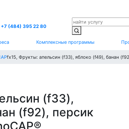
+7 (484) 395 22 80
реса
Комплексные программы
Пр
CAР
fx15, Фрукты: апельсин (f33), яблоко (f49), банан (f9
ельсин (f33),
нан (f92), персик
unoCAP®