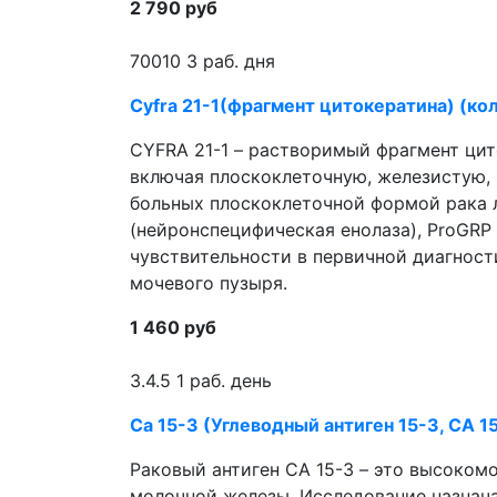
2 790 руб
70010
3 раб. дня
Cyfra 21-1(фрагмент цитокератина) (ко
CYFRA 21-1 – растворимый фрагмент цит
включая плоскоклеточную, железистую,
больных плоскоклеточной формой рака л
(нейронспецифическая енолаза), ProGRP
чувствительности в первичной диагност
мочевого пузыря.
1 460 руб
3.4.5
1 раб. день
Са 15-3 (Углеводный антиген 15-3, СА 1
Раковый антиген СА 15-3 – это высоко
молочной железы. Исследование назнач