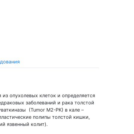
едования
 из опухолевых клеток и определяется
ваткиназы (Tumor M2-PK) в кале –
пластические полипы толстой кишки,
й язвенный колит).