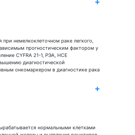
я при немелкоклеточном раке легкого,
зависимым прогностическим фактором у
ление CYFRA 21-1, РЭА, НСЕ
повышению диагностической
тивным онкомаркером в диагностике рака
 вырабатывается нормальными клетками
молочной железы и выявления рецидивов