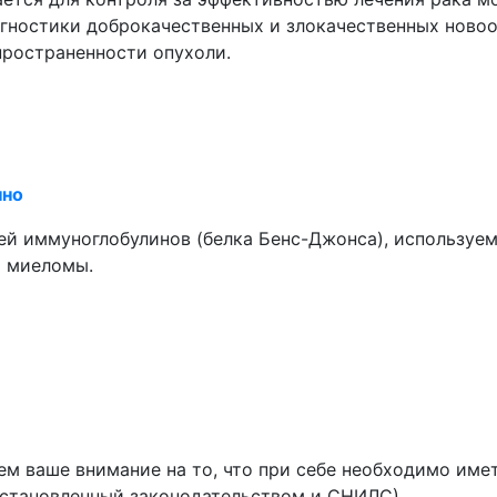
агностики доброкачественных и злокачественных ново
пространенности опухоли.
нно
ей иммуноглобулинов (белка Бенс-Джонса), используе
й миеломы.
м ваше внимание на то, что при себе необходимо им
 установленный законодательством и СНИЛС).