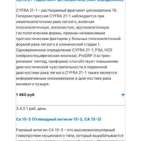
CYFRA 21-1 – растворимый фрагмент цитокератина 19.
Гиперэкспрессия CYFRA 21-1 наблюдается при
немелкоклеточном раке легкого, включая
плоскоклеточную, железистую, крупноклеточную
гистологические формы, признан независимым
прогностическим фактором у больных плоскоклеточной
формой рака легкого в клинической стадии 1.
Одновременное определение CYFRA 21-1, РЭА, НСЕ
(нейронспецифическая енолаза), ProGRP (гастрин-
рилизинг пептид, проформа) способствует повышению
диагностической чувствительности в первичной
диагностике рака легкого.CYFRA 21-1 также является
информативным онкомаркером в диагностике рака
мочевого пузыря.
1 460 руб
3.4.5
1 раб. день
Са 15-3 (Углеводный антиген 15-3, СА 15-3)
Раковый антиген СА 15-3 – это высокомолекулярный
гликопротеин муцинового типа, который вырабатывается