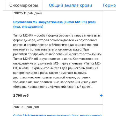
Онкомаркеры
Общий анализ крови
Гормо
70025
11 раб. дней
Опухолевая M2-пируваткиназа (Tumor M2-PK) (кал)
(кол. определение)
Tumor M2-PK – особая форма фермента пируваткиназы в
форме димера, которая освобождается из опухолевых
клеток и определяется в биологических жидкостях, что
позволяет использовать его как онкомаркер. При
развитии предраковых заболеваний и рака толстой кишки
Tumor M2-PK обнаруживается в кале. Количественное
определение опухолевой M2-пируваткиназы (Tumor M2-
PK) в кале – скрининговый тест для раннего выявления
колоректального рака, также помогает выявить
диспластические полипы толстой кишки, острые и
хронические воспалительные заболевания кишечника
(болезнь Крона, неспецифический язвенный колит).
2 790 руб
70010
3 раб. дня
Cyfra 21-1(фрагмент цитокератина) (кол. определение)