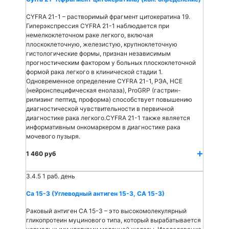
CYFRA 21-1 – растворимый фрагмент цитокератина 19.
Гиперэкспрессия CYFRA 21-1 наблюдается при
немелкоклеточном раке легкого, включая
плоскоклеточную, железистую, крупноклеточную
гистологические формы, признан независимым
прогностическим фактором у больных плоскоклеточной
формой рака легкого в клинической стадии 1.
Одновременное определение CYFRA 21-1, РЭА, НСЕ
(нейронспецифическая енолаза), ProGRP (гастрин-
рилизинг пептид, проформа) способствует повышению
диагностической чувствительности в первичной
диагностике рака легкого.CYFRA 21-1 также является
информативным онкомаркером в диагностике рака
мочевого пузыря.
1 460 руб
3.4.5
1 раб. день
Са 15-3 (Углеводный антиген 15-3, СА 15-3)
Раковый антиген СА 15-3 – это высокомолекулярный
гликопротеин муцинового типа, который вырабатывается