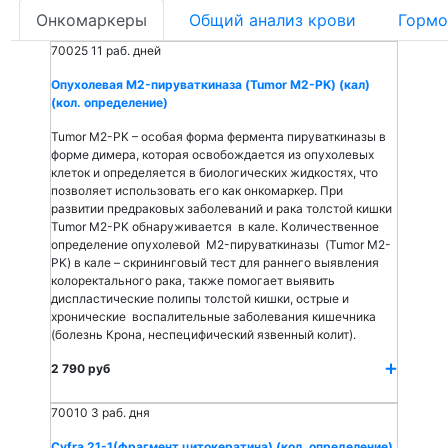
Онкомаркеры
Общий анализ крови
Гормо
70025
11 раб. дней
Опухолевая M2-пируваткиназа (Tumor M2-PK) (кал)
(кол. определение)
Tumor M2-PK – особая форма фермента пируваткиназы в
форме димера, которая освобождается из опухолевых
клеток и определяется в биологических жидкостях, что
позволяет использовать его как онкомаркер. При
развитии предраковых заболеваний и рака толстой кишки
Tumor M2-PK обнаруживается в кале. Количественное
определение опухолевой M2-пируваткиназы (Tumor M2-
PK) в кале – скрининговый тест для раннего выявления
колоректального рака, также помогает выявить
диспластические полипы толстой кишки, острые и
хронические воспалительные заболевания кишечника
(болезнь Крона, неспецифический язвенный колит).
2 790 руб
70010
3 раб. дня
Cyfra 21-1(фрагмент цитокератина) (кол. определение)