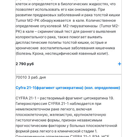
клеток и определяется в биологических жидкостях, что
позволяет использовать его как онкомаркер. При
развитии предраковых заболеваний и рака толстой кишки
Tumor M2-PK обнаруживается в кале. Количественное
определение опухолевой M2-пируваткиназы (Tumor M2-
PK) в кале – скрининговый тест для раннего выявления
колоректального рака, также помогает выявить
диспластические полипы толстой кишки, острые и
хронические воспалительные заболевания кишечника
(болезнь Крона, неспецифический язвенный колит).
2 790 руб
70010
3 раб. дня
Cyfra 21-1(фрагмент цитокератина) (кол. определение)
CYFRA 21-1 – растворимый фрагмент цитокератина 19.
Гиперэкспрессия CYFRA 21-1 наблюдается при
немелкоклеточном раке легкого, включая
плоскоклеточную, железистую, крупноклеточную
гистологические формы, признан независимым
прогностическим фактором у больных плоскоклеточной
формой рака легкого в клинической стадии 1.
Одновременное определение CYFRA 21-1, РЭА, НСЕ