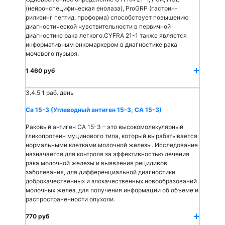
(нейронспецифическая енолаза), ProGRP (гастрин-
рилизинг пептид, проформа) способствует повышению
диагностической чувствительности в первичной
диагностике рака легкого.CYFRA 21-1 также является
информативным онкомаркером в диагностике рака
мочевого пузыря.
1 460 руб
3.4.5
1 раб. день
Са 15-3 (Углеводный антиген 15-3, СА 15-3)
Раковый антиген СА 15-3 – это высокомолекулярный
гликопротеин муцинового типа, который вырабатывается
нормальными клетками молочной железы. Исследование
назначается для контроля за эффективностью лечения
рака молочной железы и выявления рецидивов
заболевания, для дифференциальной диагностики
доброкачественных и злокачественных новообразований
молочных желез, для получения информации об объеме и
распространенности опухоли.
770 руб