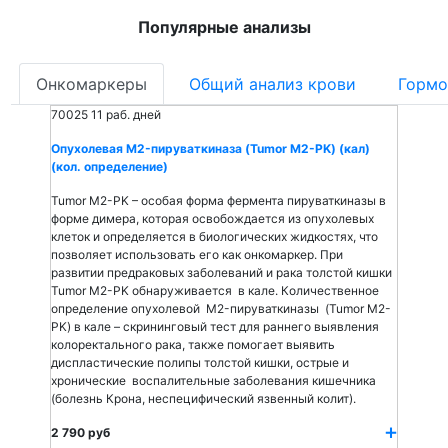
Популярные анализы
Онкомаркеры
Общий анализ крови
Гормо
70025
11 раб. дней
Опухолевая M2-пируваткиназа (Tumor M2-PK) (кал)
(кол. определение)
Tumor M2-PK – особая форма фермента пируваткиназы в
форме димера, которая освобождается из опухолевых
клеток и определяется в биологических жидкостях, что
позволяет использовать его как онкомаркер. При
развитии предраковых заболеваний и рака толстой кишки
Tumor M2-PK обнаруживается в кале. Количественное
определение опухолевой M2-пируваткиназы (Tumor M2-
PK) в кале – скрининговый тест для раннего выявления
колоректального рака, также помогает выявить
диспластические полипы толстой кишки, острые и
хронические воспалительные заболевания кишечника
(болезнь Крона, неспецифический язвенный колит).
2 790 руб