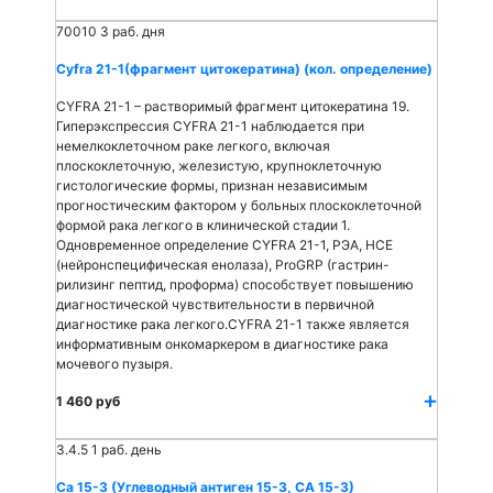
70010
3 раб. дня
Cyfra 21-1(фрагмент цитокератина) (кол. определение)
CYFRA 21-1 – растворимый фрагмент цитокератина 19.
Гиперэкспрессия CYFRA 21-1 наблюдается при
немелкоклеточном раке легкого, включая
плоскоклеточную, железистую, крупноклеточную
гистологические формы, признан независимым
прогностическим фактором у больных плоскоклеточной
формой рака легкого в клинической стадии 1.
Одновременное определение CYFRA 21-1, РЭА, НСЕ
(нейронспецифическая енолаза), ProGRP (гастрин-
рилизинг пептид, проформа) способствует повышению
диагностической чувствительности в первичной
диагностике рака легкого.CYFRA 21-1 также является
информативным онкомаркером в диагностике рака
мочевого пузыря.
1 460 руб
3.4.5
1 раб. день
Са 15-3 (Углеводный антиген 15-3, СА 15-3)