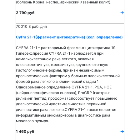
(болезнь Крона, неспецифический язвенный колит).
2 790 руб
70010
3 раб. дня
Cyfra 21-1(фрагмент цитокератина) (кол. определение)
CYFRA 21-1 – растворимый фрагмент цитокератина 19.
Гиперэкспрессия CYFRA 21-1 наблюдается при
немелкоклеточном раке легкого, включая
плоскоклеточную, железистую, крупноклеточную
гистологические формы, признан независимым
прогностическим фактором у больных плоскоклеточной
формой рака легкого в клинической стадии 1.
Одновременное определение CYFRA 21-1, РЭА, НСЕ
(нейронспецифическая енолаза), ProGRP (гастрин-
рилизинг пептид, проформа) способствует повышению
диагностической чувствительности в первичной
диагностике рака легкого.CYFRA 21-1 также является
информативным онкомаркером в диагностике рака
мочевого пузыря.
1 460 руб