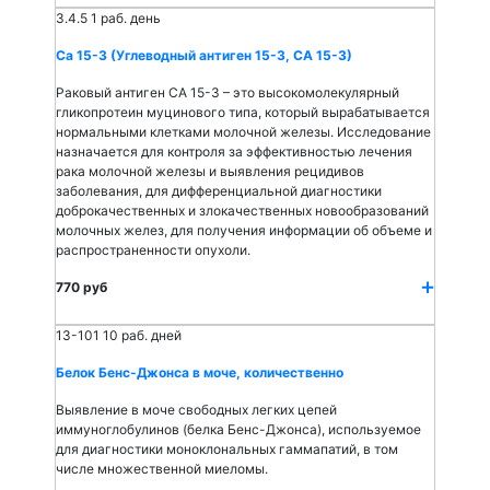
3.4.5
1 раб. день
Са 15-3 (Углеводный антиген 15-3, СА 15-3)
Раковый антиген СА 15-3 – это высокомолекулярный
гликопротеин муцинового типа, который вырабатывается
нормальными клетками молочной железы. Исследование
назначается для контроля за эффективностью лечения
рака молочной железы и выявления рецидивов
заболевания, для дифференциальной диагностики
доброкачественных и злокачественных новообразований
молочных желез, для получения информации об объеме и
распространенности опухоли.
770 руб
13-101
10 раб. дней
Белок Бенс-Джонса в моче, количественно
Выявление в моче свободных легких цепей
иммуноглобулинов (белка Бенс-Джонса), используемое
для диагностики моноклональных гаммапатий, в том
числе множественной миеломы.