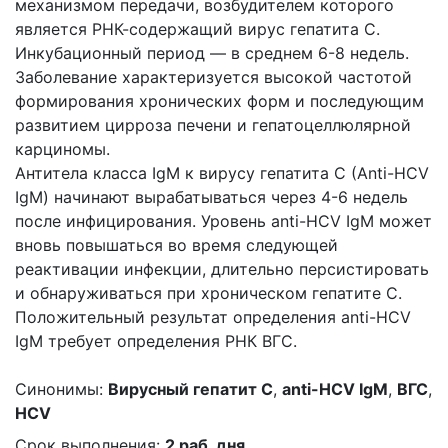
механизмом передачи, возбудителем которого
является РНК-содержащий вирус гепатита С.
Инкубационный период — в среднем 6-8 недель.
Заболевание характеризуется высокой частотой
формирования хронических форм и последующим
развитием цирроза печени и гепатоцеллюлярной
карциномы.
Антитела класса IgM к вирусу гепатита С (Anti-HCV
IgM) начинают вырабатываться через 4-6 недель
после инфицирования. Уровень anti-HCV IgM может
вновь повышаться во время следующей
реактивации инфекции, длительно персистировать
и обнаруживаться при хроническом гепатите С.
Положительный результат определения anti-HCV
IgM требует определения РНК ВГС.
Синонимы:
Вирусный гепатит C
,
anti-HCV IgM
,
ВГС
,
HCV
Срок выполнения:
2 раб. дня