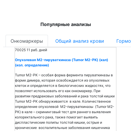
Популярные анализы
Онкомаркеры
Общий анализ крови
Гормо
70025
11 раб. дней
Опухолевая M2-пируваткиназа (Tumor M2-PK) (кал)
(кол. определение)
Tumor M2-PK – особая форма фермента пируваткиназы в
форме димера, которая освобождается из опухолевых
клеток и определяется в биологических жидкостях, что
позволяет использовать его как онкомаркер. При
развитии предраковых заболеваний и рака толстой кишки
Tumor M2-PK обнаруживается в кале. Количественное
определение опухолевой M2-пируваткиназы (Tumor M2-
PK) в кале – скрининговый тест для раннего выявления
колоректального рака, также помогает выявить
диспластические полипы толстой кишки, острые и
хронические воспалительные заболевания кишечника