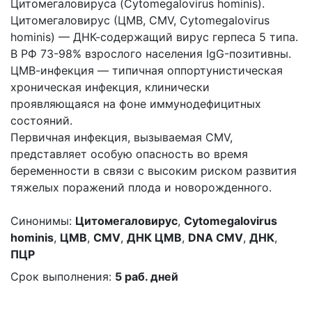
Цитомегаловируса (Cytomegalovirus hominis).
Цитомегаловирус (ЦМВ, CMV, Cytomegalovirus
hominis) — ДНК-содержащий вирус герпеса 5 типа.
В РФ 73-98% взрослого населения IgG-позитивны.
ЦМВ-инфекция — типичная оппортунистическая
хроническая инфекция, клинически
проявляющаяся на фоне иммунодефицитных
состояний.
Первичная инфекция, вызываемая CMV,
представляет особую опасность во время
беременности в связи с высоким риском развития
тяжелых поражений плода и новорожденного.
Синонимы:
Цитомегаловирус
,
Cytomegalovirus
hominis
,
ЦМВ
,
CMV
,
ДНК ЦМВ
,
DNA CMV
,
ДНК
,
ПЦР
Срок выполнения:
5 раб. дней