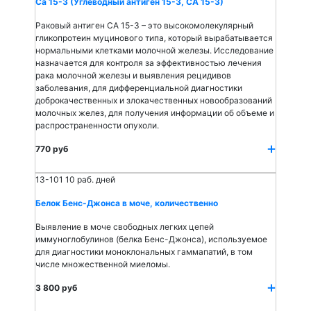
Са 15-3 (Углеводный антиген 15-3, СА 15-3)
Раковый антиген СА 15-3 – это высокомолекулярный
гликопротеин муцинового типа, который вырабатывается
нормальными клетками молочной железы. Исследование
назначается для контроля за эффективностью лечения
рака молочной железы и выявления рецидивов
заболевания, для дифференциальной диагностики
доброкачественных и злокачественных новообразований
молочных желез, для получения информации об объеме и
распространенности опухоли.
770 руб
13-101
10 раб. дней
Белок Бенс-Джонса в моче, количественно
Выявление в моче свободных легких цепей
иммуноглобулинов (белка Бенс-Джонса), используемое
для диагностики моноклональных гаммапатий, в том
числе множественной миеломы.
3 800 руб