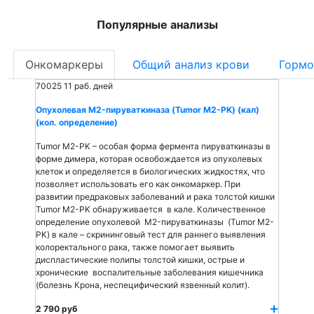
Популярные анализы
Онкомаркеры
Общий анализ крови
Гормо
70025
11 раб. дней
Опухолевая M2-пируваткиназа (Tumor M2-PK) (кал)
(кол. определение)
Tumor M2-PK – особая форма фермента пируваткиназы в
форме димера, которая освобождается из опухолевых
клеток и определяется в биологических жидкостях, что
позволяет использовать его как онкомаркер. При
развитии предраковых заболеваний и рака толстой кишки
Tumor M2-PK обнаруживается в кале. Количественное
определение опухолевой M2-пируваткиназы (Tumor M2-
PK) в кале – скрининговый тест для раннего выявления
колоректального рака, также помогает выявить
диспластические полипы толстой кишки, острые и
хронические воспалительные заболевания кишечника
(болезнь Крона, неспецифический язвенный колит).
2 790 руб