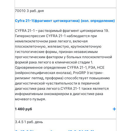
70010
3 раб. дня
Cyfra 21-1(фрагмент цитокератина) (кол. определение)
CYFRA 21-1 – растворимый фрагмент цитокератина 19.
Гиперэкспрессия CYFRA 21-1 наблюдается при
немелкоклеточном раке легкого, включая
плоскоклеточную, железистую, крупноклеточную
гистологические формы, признан независимым
прогностическим фактором у больных плоскоклеточной
формой рака легкого в клинической стадии 1.
Одновременное определение CYFRA 21-1, РЭА, НСЕ
(нейронспецифическая енолаза), ProGRP (гастрин-
рилизинг пептид, проформа) способствует повышению
диагностической чувствительности в первичной
диагностике рака легкого.CYFRA 21-1 также является
информативным онкомаркером в диагностике рака
мочевого пузыря.
1 460 руб
3.4.5
1 раб. день