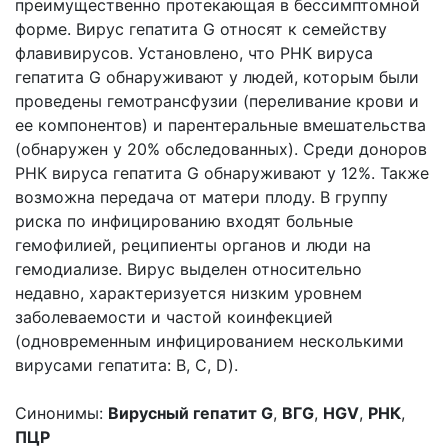
преимущественно протекающая в бессимптомной
форме. Вирус гепатита G относят к семейству
флавивирусов. Установлено, что РНК вируса
гепатита G обнаруживают у людей, которым были
проведены гемотрансфузии (переливание крови и
ее компонентов) и парентеральные вмешательства
(обнаружен у 20% обследованных). Среди доноров
РНК вируса гепатита G обнаруживают у 12%. Также
возможна передача от матери плоду. В группу
риска по инфицированию входят больные
гемофилией, реципиенты органов и люди на
гемодиализе. Вирус выделен относительно
недавно, характеризуется низким уровнем
заболеваемости и частой коинфекцией
(одновременным инфицированием несколькими
вирусами гепатита: В, С, D).
Синонимы:
Вирусный гепатит G
,
ВГG
,
HGV
,
РНК
,
ПЦР