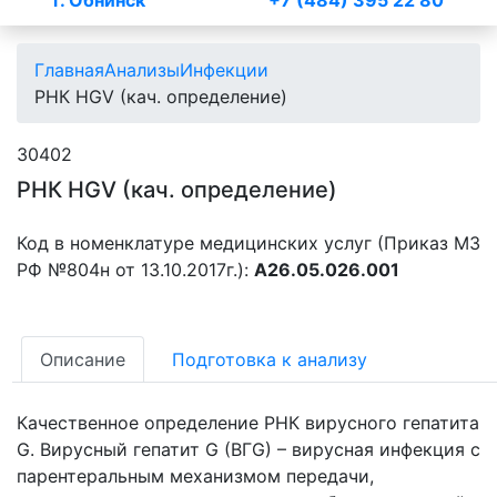
г. Обнинск
+7 (484) 395 22 80
Главная
Анализы
Инфекции
РНК HGV (кач. определение)
30402
РНК HGV (кач. определение)
Код в номенклатуре медицинских услуг (Приказ МЗ
РФ №804н от 13.10.2017г.):
A26.05.026.001
Описание
Подготовка к анализу
Качественное определение РНК вирусного гепатита
G. Вирусный гепатит G (ВГG) – вирусная инфекция с
парентеральным механизмом передачи,