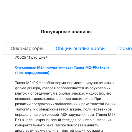
Популярные анализы
Онкомаркеры
Общий анализ крови
Гормо
70025
11 раб. дней
Опухолевая M2-пируваткиназа (Tumor M2-PK) (кал)
(кол. определение)
Tumor M2-PK – особая форма фермента пируваткиназы в
форме димера, которая освобождается из опухолевых
клеток и определяется в биологических жидкостях, что
позволяет использовать его как онкомаркер. При
развитии предраковых заболеваний и рака толстой кишки
Tumor M2-PK обнаруживается в кале. Количественное
определение опухолевой M2-пируваткиназы (Tumor M2-
PK) в кале – скрининговый тест для раннего выявления
колоректального рака, также помогает выявить
диспластические полипы толстой кишки, острые и