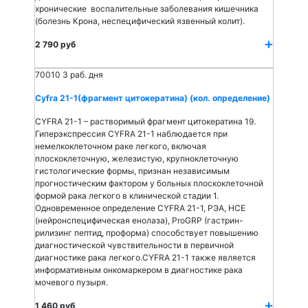
хронические воспалительные заболевания кишечника
(болезнь Крона, неспецифический язвенный колит).
2 790 руб
70010
3 раб. дня
Cyfra 21-1(фрагмент цитокератина) (кол. определение)
CYFRA 21-1 – растворимый фрагмент цитокератина 19.
Гиперэкспрессия CYFRA 21-1 наблюдается при
немелкоклеточном раке легкого, включая
плоскоклеточную, железистую, крупноклеточную
гистологические формы, признан независимым
прогностическим фактором у больных плоскоклеточной
формой рака легкого в клинической стадии 1.
Одновременное определение CYFRA 21-1, РЭА, НСЕ
(нейронспецифическая енолаза), ProGRP (гастрин-
рилизинг пептид, проформа) способствует повышению
диагностической чувствительности в первичной
диагностике рака легкого.CYFRA 21-1 также является
информативным онкомаркером в диагностике рака
мочевого пузыря.
1 460 руб