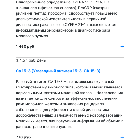
Одновременное определение CYFRA 21-1, РЭА, НСЕ
(нейронспецифическая енолаза), ProGRP (гастрин-
рилизинг пептид, проформа) способствует повышению
диагностической чувствительности в первичной
диагностике рака легкого.CYFRA 21-1 также является
информативным онкомаркером в диагностике рака
мочевого пузыря.
1 460 руб
3.4.5
1 раб. день
Са 15-3 (Углеводный антиген 15-3, СА 15-3)
Раковый антиген СА 15-3 – это высокомолекулярный
гликопротеин муцинового типа, который вырабатывается
нормальными клетками молочной железы. Исследование
назначается для контроля за эффективностью лечения
рака молочной железы и выявления рецидивов
заболевания, для дифференциальной диагностики
доброкачественных и злокачественных новообразований
молочных желез, для получения информации об объеме и
распространенности опухоли.
770 руб