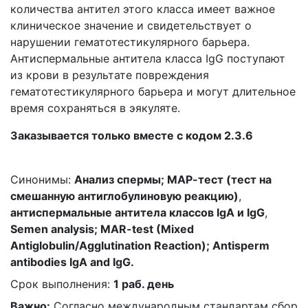
количества антител этого класса имеет важное
клиническое значение и свидетельствует о
нарушении гематотестикулярного барьера.
Антиспермальные антитела класса IgG поступают
из крови в результате повреждения
гематотестикулярного барьера и могут длительное
время сохраняться в эякуляте.
Заказывается только вместе с кодом 2.3.6
Синонимы:
Анализ спермы; MAР-тест (тест на
смешанную антиглобулиновую реакцию)
,
антиспермальные антитела классов IgA и IgG
,
Semen analysis; MAR-test (Mixed
Antiglobulin/Agglutination Reaction); Antisperm
antibodies IgA and IgG.
Срок выполнения:
1 раб. день
Важно:
Согласно международным стандартам сбор