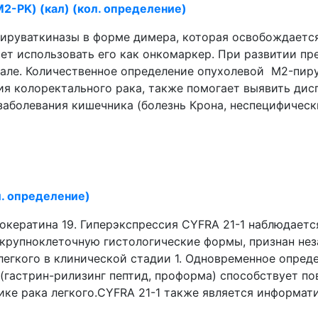
2-PK) (кал) (кол. определение)
ируваткиназы в форме димера, которая освобождается
комаркер. При развитии предраковых заболеваний и рака толстой
але. Количественное определение опухолевой M2-пиру
ия колоректального рака, также помогает выявить дис
аболевания кишечника (болезнь Крона, неспецифически
л. определение)
окератина 19. Гиперэкспрессия CYFRA 21-1 наблюдаетс
 крупноклеточную гистологические формы, признан не
егкого в клинической стадии 1. Одновременное опреде
 (гастрин-рилизинг пептид, проформа) способствует 
ике рака легкого.CYFRA 21-1 также является информа