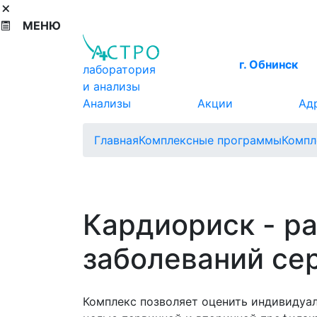
МЕНЮ
г. Обнинск
лаборатория
и анализы
Анализы
Акции
Ад
Главная
Комплексные программы
Компл
Кардиориск - р
заболеваний се
Комплекс позволяет оценить индивидуа