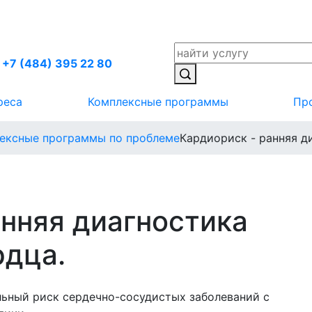
+7 (484) 395 22 80
реса
Комплексные программы
Пр
ексные программы по проблеме
Кардиориск - ранняя д
анняя диагностика
рдца.
льный риск сердечно-сосудистых заболеваний с