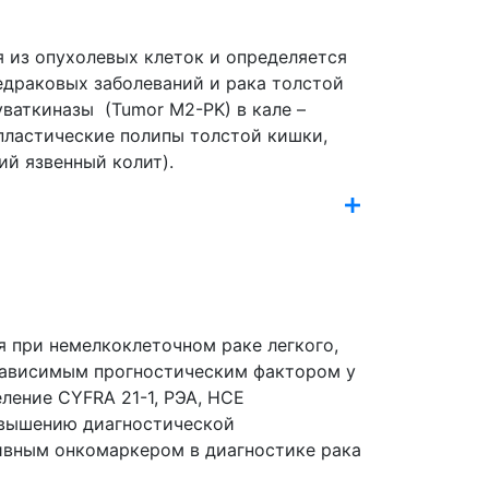
 из опухолевых клеток и определяется
ваткиназы (Tumor M2-PK) в кале –
пластические полипы толстой кишки,
й язвенный колит).
я при немелкоклеточном раке легкого,
зависимым прогностическим фактором у
ление CYFRA 21-1, РЭА, НСЕ
повышению диагностической
тивным онкомаркером в диагностике рака