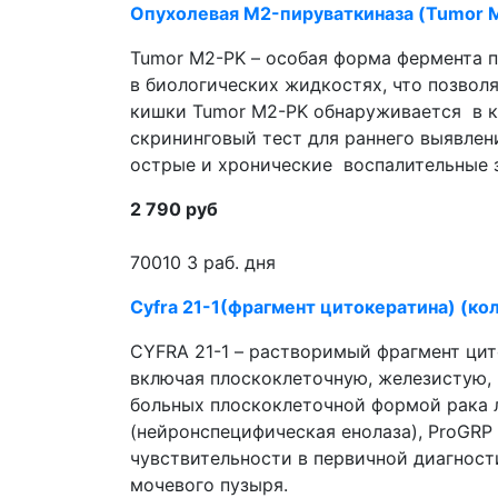
Опухолевая M2-пируваткиназа (Tumor M
Tumor M2-PK – особая форма фермента п
в биологических жидкостях, что позволяет использовать его как он
кишки Tumor M2-PK обнаруживается в к
скрининговый тест для раннего выявлен
острые и хронические воспалительные з
2 790 руб
70010
3 раб. дня
Cyfra 21-1(фрагмент цитокератина) (ко
CYFRA 21-1 – растворимый фрагмент цит
включая плоскоклеточную, железистую,
больных плоскоклеточной формой рака л
(нейронспецифическая енолаза), ProGRP
чувствительности в первичной диагност
мочевого пузыря.