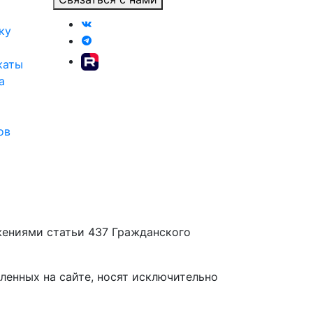
ку
каты
а
ов
жениями статьи 437 Гражданского
вленных на сайте, носят исключительно