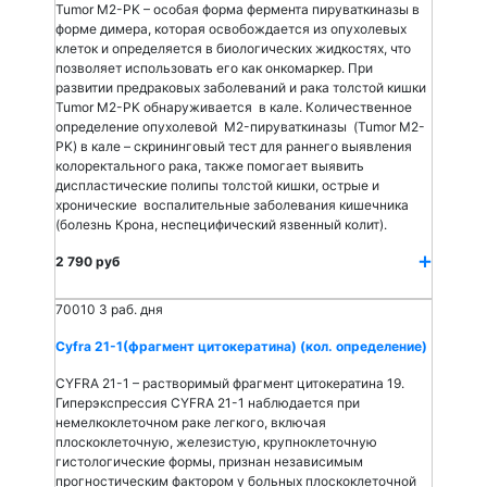
Tumor M2-PK – особая форма фермента пируваткиназы в
форме димера, которая освобождается из опухолевых
клеток и определяется в биологических жидкостях, что
позволяет использовать его как онкомаркер. При
развитии предраковых заболеваний и рака толстой кишки
Tumor M2-PK обнаруживается в кале. Количественное
определение опухолевой M2-пируваткиназы (Tumor M2-
PK) в кале – скрининговый тест для раннего выявления
колоректального рака, также помогает выявить
диспластические полипы толстой кишки, острые и
хронические воспалительные заболевания кишечника
(болезнь Крона, неспецифический язвенный колит).
2 790 руб
70010
3 раб. дня
Cyfra 21-1(фрагмент цитокератина) (кол. определение)
CYFRA 21-1 – растворимый фрагмент цитокератина 19.
Гиперэкспрессия CYFRA 21-1 наблюдается при
немелкоклеточном раке легкого, включая
плоскоклеточную, железистую, крупноклеточную
гистологические формы, признан независимым
прогностическим фактором у больных плоскоклеточной