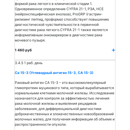
формой рака легкого в клинической стадии 1.
Одновременное определение CYFRA 21-1, РЭА, НСЕ
(нейронспецифическая енолаза), ProGRP (гастрин-
рилизинг пептид, проформа) способствует повышению
диагностической чувствительности в первичной
диагностике рака легкого.CYFRA 21-1 также является
информативным онкомаркером в диагностике рака
мочевого пузыря.
1 460 руб
3.4.5
1 раб. день
Са 15-3 (Углеводный антиген 15-3, СА 15-3)
Раковый антиген СА 15-3 – это высокомолекулярный
гликопротеин муцинового типа, который вырабатывается
нормальными клетками молочной железы. Исследование
назначается для контроля за эффективностью лечения
рака молочной железы и выявления рецидивов
заболевания, для дифференциальной диагностики
доброкачественных и злокачественных новообразований
молочных желез, для получения информации об объеме и
распространенности опухоли.